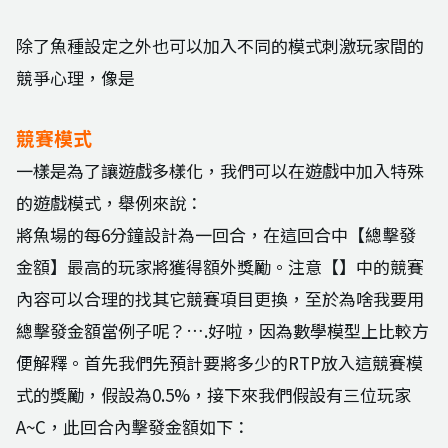
除了魚種設定之外也可以加入不同的模式刺激玩家間的
競爭心理，像是
競賽模式
一樣是為了讓遊戲多樣化，我們可以在遊戲中加入特殊
的遊戲模式，舉例來說：
將魚場的每6分鐘設計為一回合，在這回合中【總擊發
金額】最高的玩家將獲得額外獎勵。注意【】中的競賽
內容可以合理的找其它競賽項目更換，至於為啥我要用
總擊發金額當例子呢？….好啦，因為數學模型上比較方
便解釋。首先我們先預計要將多少的RTP放入這競賽模
式的獎勵，假設為0.5%，接下來我們假設有三位玩家
A~C，此回合內擊發金額如下：