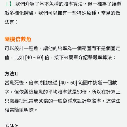
Ⅰ】
我們介紹了基本魚種的賠率算法，但一樣為了讓遊
戲多樣化體驗，我們可以擁有一些特殊魚種，常見的做
法有：
隨機倍數魚
可以設計一種魚，讓他的賠率為一個範圍而不是個固定
值，比如 [40 ~ 60] 倍，接下來簡單介紹擊殺率算法：
方法1
:
當魚死後，倍率將隨機從 [40 ~ 60] 範圍中挑選一個數
字，但依舊這隻魚的平均賠率就是50倍，所以在計算上
只需要把他當成50倍的一般魚種來設計擊殺率，這做法
相當簡單明瞭。
方法2
: