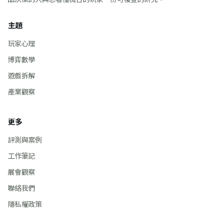
主題
玩家心理
博弈數學
遊戲拆解
產業觀察
更多
評測與案例
工作筆記
展會觀察
聯絡我們
隱私權政策