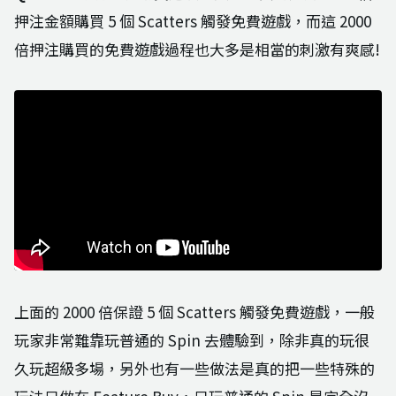
押注金額購買 5 個 Scatters 觸發免費遊戲，而這 2000
倍押注購買的免費遊戲過程也大多是相當的刺激有爽感!
上面的 2000 倍保證 5 個 Scatters 觸發免費遊戲，一般
玩家非常難靠玩普通的 Spin 去體驗到，除非真的玩很
久玩超級多場，另外也有一些做法是真的把一些特殊的