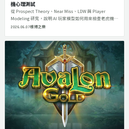
機心理測試
從 Prospect Theory、Near Miss、LDW 與 Player
Modeling 研究，說明 AI 玩家模型如何用來檢查老虎機心
理節奏與體驗風險。
2026.06.07
根博之樂