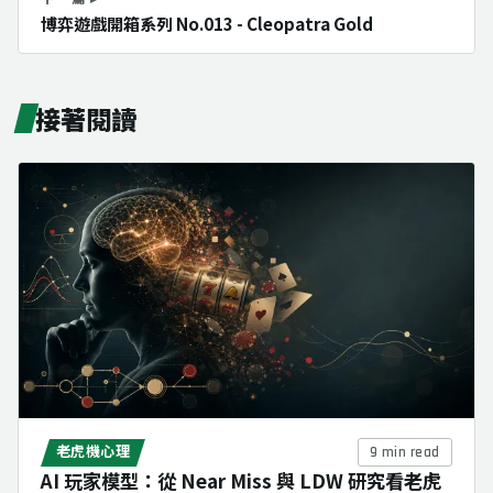
博弈遊戲開箱系列 No.013 - Cleopatra Gold
接著閱讀
老虎機心理
9 min read
AI 玩家模型：從 Near Miss 與 LDW 研究看老虎