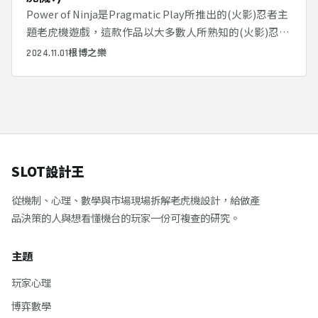
Power of Ninja是Pragmatic Play所推出的(火影)忍者主
題老虎機遊戲，這款作品以大多數人所熟知的(火影)忍者
當主題為特色
2024.11.01
根博之樂
SLOT設計王
從機制、心理、數學與市場現場拆解老虎機設計，給做產
品決策的人與想看懂機台的玩家一份可複查的研究。
主題
玩家心理
博弈數學