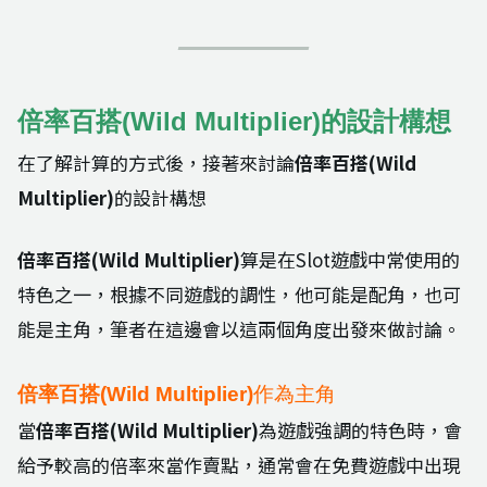
倍率百搭(Wild Multiplier)的設計構想
在了解計算的方式後，接著來討論
倍率百搭(Wild
Multiplier)
的設計構想
倍率百搭(Wild Multiplier)
算是在Slot遊戲中常使用的
特色之一，根據不同遊戲的調性，他可能是配角，也可
能是主角，筆者在這邊會以這兩個角度出發來做討論。
倍率百搭(Wild Multiplier)
作為主角
當
倍率百搭(Wild Multiplier)
為遊戲強調的特色時，會
給予較高的倍率來當作賣點，通常會在免費遊戲中出現