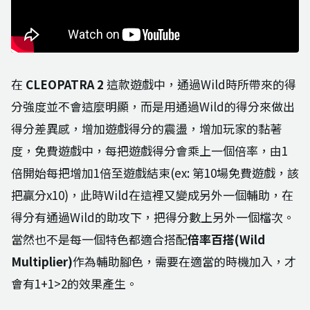
在
CLEOPATRA 2
這款遊戲中，通過Wild時所帶來的得
分強度並不會這麼明顯，而是用通過Wild的得分來做出
得分差異感，增加遊戲得分的震盪，增加玩家的黏著
度，免費遊戲中，每把遊戲得分會乘上一個倍率，由1
倍開始每把增加1倍至遊戲結束(ex: 第10場免費遊戲，該
把贏分x10)，此時Wild在這裡又變成另外一個輔助，在
得分有通過Wild的助攻下，把得分數上另外一個檔次。
當然也不是每一個特色都適合搭配
倍率百搭(Wild
Multiplier)
作為輔助腳色，需要在適當的時機加入，才
會有1+1>2的效果產生。