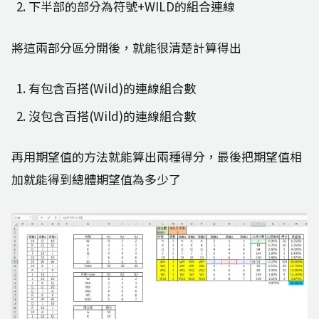
下半部的部分為符號+WILD的組合連線
將這兩部分區分開後，就能很清楚計算得出
有包含百搭(Wild)的連線組合數
沒包含百搭(Wild)的連線組合數
再用期望值的方法就能算出兩種得分，最後把期望值相
加就能得到總體期望值為多少了