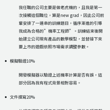
我任職的公司主要是做老虎機的，且我是第一
次接觸這個職位，算是new grad，因此公司前
輩安排了一連串的訓練題目，循序漸進的引導
我成為合格的”機率工程師”。訓練結束後開
始建立公司現有產品的數學模型，並替接下來
要上市的遊戲依照市場需求調整參數。
模擬驗證10%
開發模擬器以驗證上述機率計算是否有誤，這
部分因為我有程式背景相對容易。
文件撰寫20%