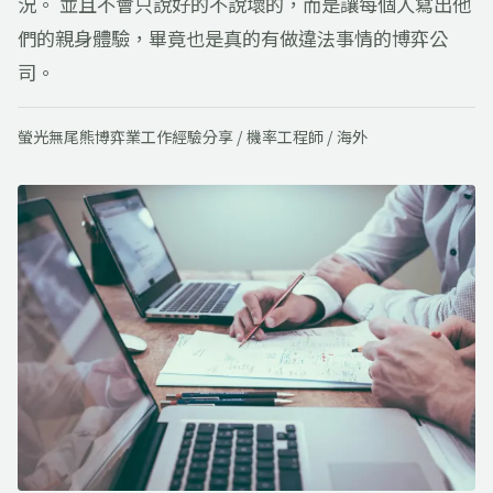
況。 並且不會只說好的不說壞的，而是讓每個人寫出他
們的親身體驗，畢竟也是真的有做違法事情的博弈公
司。
螢光無尾熊
博弈業工作經驗分享
/
機率工程師
/
海外