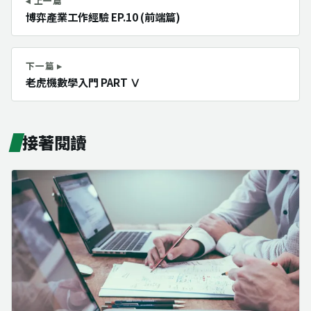
◂ 上一篇
博弈產業工作經驗 EP.10 (前端篇)
下一篇 ▸
老虎機數學入門 PART Ⅴ
接著閱讀