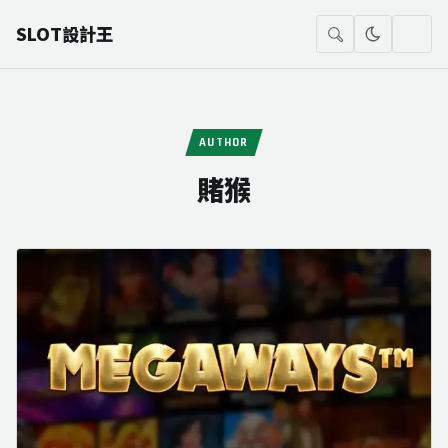
SLOT設計王
AUTHOR
賭猴