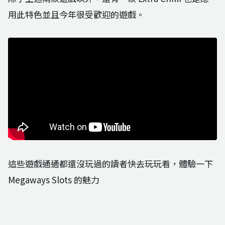
用此特色並且今年很受歡迎的遊戲。
這些遊戲通通都還沒玩過的讀者快去玩玩看，體驗一下
Megaways Slots 的魅力