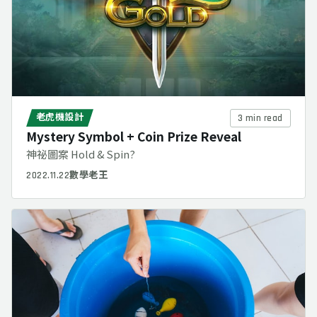
老虎機設計
3 min read
Mystery Symbol + Coin Prize Reveal
神祕圖案 Hold & Spin?
2022.11.22
數學老王