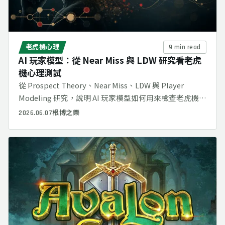
老虎機心理
9 min read
AI 玩家模型：從 Near Miss 與 LDW 研究看老虎
機心理測試
從 Prospect Theory、Near Miss、LDW 與 Player
Modeling 研究，說明 AI 玩家模型如何用來檢查老虎機心
理節奏與體驗風險。
2026.06.07
根博之樂