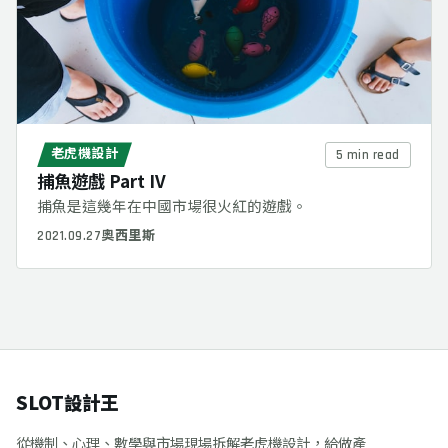
老虎機設計
5 min read
捕魚遊戲 Part IV
捕魚是這幾年在中國市場很火紅的遊戲。
2021.09.27
奧西里斯
SLOT設計王
從機制、心理、數學與市場現場拆解老虎機設計，給做產