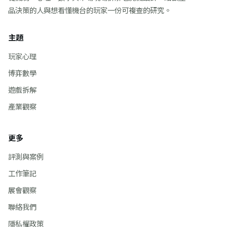
品決策的人與想看懂機台的玩家一份可複查的研究。
主題
玩家心理
博弈數學
遊戲拆解
產業觀察
更多
評測與案例
工作筆記
展會觀察
聯絡我們
隱私權政策