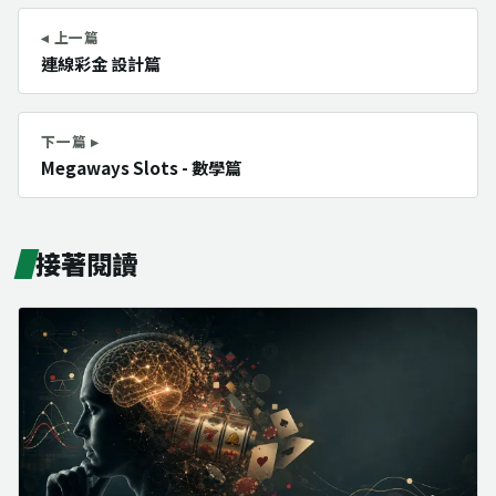
◂ 上一篇
連線彩金 設計篇
下一篇 ▸
Megaways Slots - 數學篇
接著閱讀