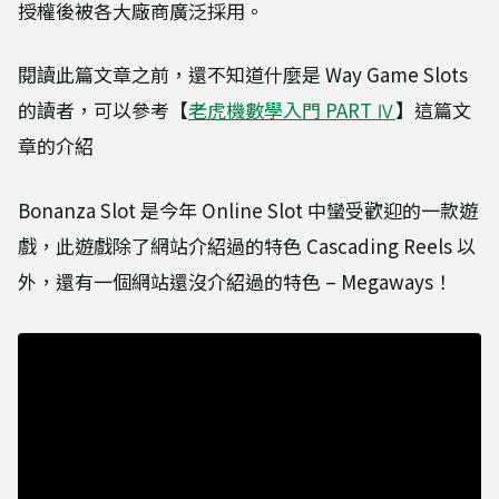
授權後被各大廠商廣泛採用。
閱讀此篇文章之前，還不知道什麼是 Way Game Slots
的讀者，可以參考【
老虎機數學入門 PART Ⅳ
】這篇文
章的介紹
Bonanza Slot 是今年 Online Slot 中蠻受歡迎的一款遊
戲，此遊戲除了網站介紹過的特色 Cascading Reels 以
外，還有一個網站還沒介紹過的特色 – Megaways！