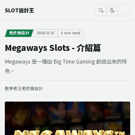
SLOT設計王
老虎機設計
2018.12.31
2 min read
Megaways Slots - 介紹篇
Megaways 是一種由 Big Time Gaming 創造出來的特
色。
數學老王
老虎機設計