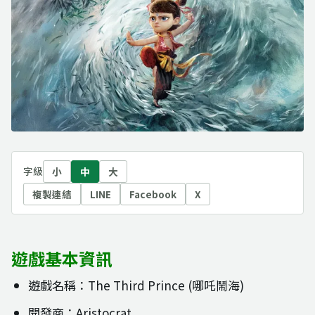
字級
小
中
大
複製連結
LINE
Facebook
X
遊戲基本資訊
遊戲名稱：The Third Prince (哪吒鬧海)
開發商：Aristocrat