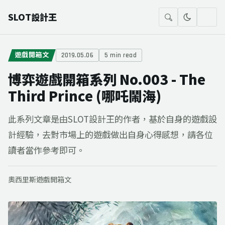
SLOT設計王
遊戲開箱文
2019.05.06
5 min read
博弈遊戲開箱系列 No.003 - The
Third Prince (哪吒鬧海)
此系列文章是由SLOT設計王的作者，基於自身的遊戲設
計經驗，去對市場上的遊戲做出自身心得感想，請各位
讀者當作參考即可。
奧西里斯
遊戲開箱文