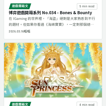
遊戲開箱文
5 min read
博弈遊戲開箱系列 No.034 - Bones & Bounty
在 IGaming 的世界裡，「海盜」絕對是大家熟悉到不行
的題材。但如果你看過《海綿寶寶》，一定對那個總是
嚇人的「飛行荷蘭人」印象深刻吧？今天要介紹的這款
2026.03.16
呱呱
遊戲，就是以這個傳奇幽靈船長為主角，帶大家展開一
場搶奪金幣的冒險！ 遊戲基本資訊 * 遊戲名稱：Bones &
Bounty * 開發商：THUNDERKICK * 滾輪設定：4x6 * 贏
分類型：4096
遊戲開箱文
4 min read