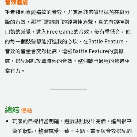
音效體驗
筆者特別喜愛這款的音效，尤其是錢幣噴出掉落在贏分
版的音效，那些"鏘鏘鏘"的錢幣掉落聲，真的有錢掉到
口袋的感覺，進入Free Game的音效，帶有重低音，他
的每一個鼓聲都能打進我的心坎，在Battle Feature，
音效的音量會突然提高，增強Battle Feature的震撼
感，搭配哪吒攻擊時候的音效，整個戰鬥過程的營造相
當有力。
總結
優點
玩家的目標相當明確，遊戲規則設計完備，達到很平
衡的狀態，整體感受一致，主題、畫面與音效搭配的