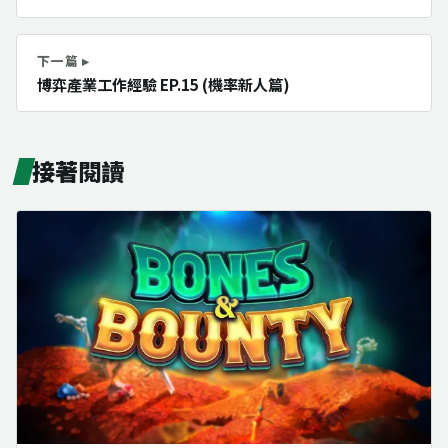
下一篇 ▸
博弈產業工作經驗 EP.15 (機率新人篇)
接著閱讀