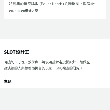
將經典的撲克牌型 (Poker Hands) 判斷機制，與傳統的
單線老虎機概念完美結合。這款遊戲巧妙地融合了傳統
2025.10.20
根博之樂
與新穎元素，為玩家帶來耳目一新的遊戲體驗。
Crescendo 畫面設計簡潔，但其獎勵組合方式極為多
元，節奏輕快而有趣，絕對是尋求創新玩法的玩家不可
錯過的一款佳作。
SLOT設計王
從機制、心理、數學與市場現場拆解老虎機設計，給做產
品決策的人與想看懂機台的玩家一份可複查的研究。
主題
玩家心理
博弈數學
遊戲拆解