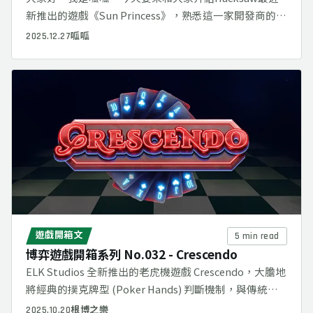
新推出的遊戲《Sun Princess》，熟悉這一家開發商的玩
家應該都知道，Hacksaw已經推出了一系列的公主系列
2025.12.27
呱呱
作，以往的公主系列都是現金網熱門的規格為基底進行
製作，這次介紹的公主系列相較於以往的玩法較獨特，
以下就跟大家進行介紹。
遊戲開箱文
5 min read
博弈遊戲開箱系列 No.032 - Crescendo
ELK Studios 全新推出的老虎機遊戲 Crescendo，大膽地
將經典的撲克牌型 (Poker Hands) 判斷機制，與傳統的
單線老虎機概念完美結合。這款遊戲巧妙地融合了傳統
2025.10.20
根博之樂