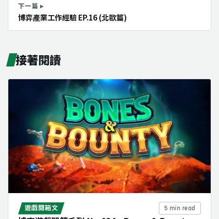
下一篇 ▸
博弈產業工作經驗 EP.16 (北歐篇)
接著閱讀
遊戲開箱文
5 min read