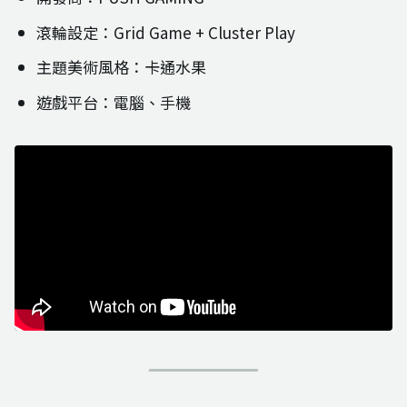
滾輪設定：Grid Game + Cluster Play
主題美術風格：卡通水果
遊戲平台：電腦、手機