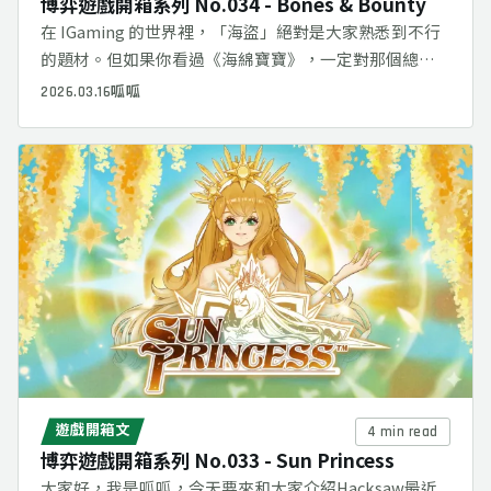
博弈遊戲開箱系列 No.034 - Bones & Bounty
在 IGaming 的世界裡，「海盜」絕對是大家熟悉到不行
的題材。但如果你看過《海綿寶寶》，一定對那個總是
嚇人的「飛行荷蘭人」印象深刻吧？今天要介紹的這款
2026.03.16
呱呱
遊戲，就是以這個傳奇幽靈船長為主角，帶大家展開一
場搶奪金幣的冒險！ 遊戲基本資訊 * 遊戲名稱：Bones &
Bounty * 開發商：THUNDERKICK * 滾輪設定：4x6 * 贏
分類型：4096
遊戲開箱文
4 min read
博弈遊戲開箱系列 No.033 - Sun Princess
大家好，我是呱呱，今天要來和大家介紹Hacksaw最近